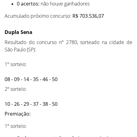
0 acertos:
não houve ganhadores
Acumulado próximo concurso:
R$ 703.536,07
Dupla Sena
Resultado do concurso nº 2780, sorteado na cidade de
São Paulo (SP):
1º sorteio:
08 - 09 - 14 - 35 - 46 - 50
2º sorteio:
10 - 26 - 29 - 37 - 38 - 50
Premiação:
1º sorteio: