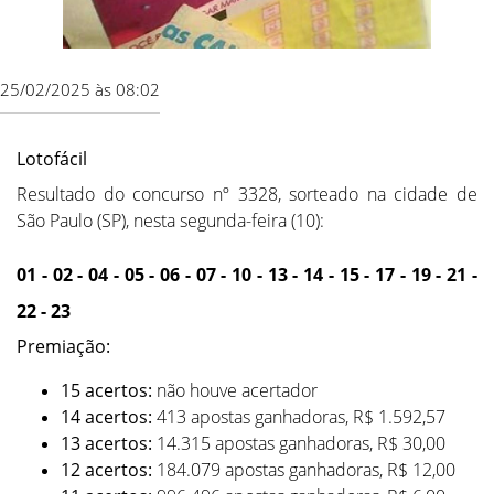
25/02/2025 às 08:02
Lotofácil
Resultado do concurso nº 3328, sorteado na cidade de
São Paulo (SP), nesta segunda-feira (10):
01 - 02 - 04 - 05 - 06 - 07 - 10 - 13 - 14 - 15 - 17 - 19 - 21 -
22 - 23
Premiação:
15 acertos:
não houve acertador
14 acertos:
413 apostas ganhadoras, R$ 1.592,57
13 acertos:
14.315 apostas ganhadoras, R$ 30,00
12 acertos:
184.079 apostas ganhadoras, R$ 12,00