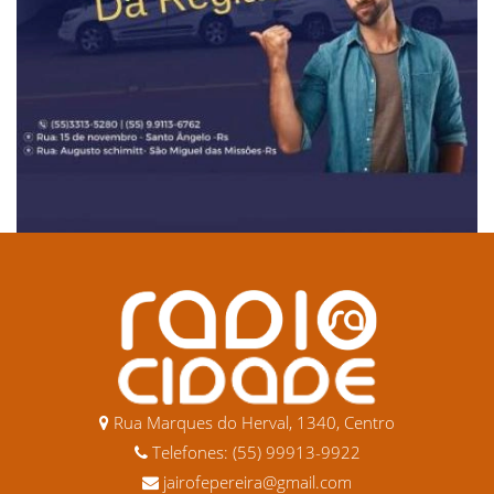
Rua Marques do Herval, 1340, Centro
Telefones: (55) 99913-9922
jairofepereira@gmail.com