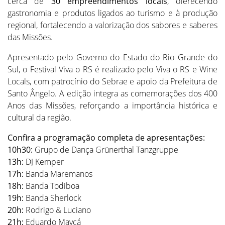
cerca de
30 empreendimentos locais
, oferecendo
gastronomia e produtos ligados ao turismo e à produção
regional, fortalecendo a valorização dos sabores e saberes
das Missões.
Apresentado pelo Governo do Estado do Rio Grande do
Sul, o Festival Viva o RS é realizado pelo Viva o RS e Wine
Locals, com patrocínio do Sebrae e apoio da Prefeitura de
Santo Ângelo. A edição integra as comemorações dos 400
Anos das Missões, reforçando a importância histórica e
cultural da região.
Confira a programação completa de apresentações:
10h30:
Grupo de Dança Grünerthal Tanzgruppe
13h:
DJ Kemper
17h:
Banda Maremanos
18h:
Banda Todiboa
19h:
Banda Sherlock
20h:
Rodrigo & Luciano
21h:
Eduardo Maycá