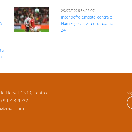
29/07/2026 às 23:07
Inter sofre empate contra o
R$
Flamengo e evita entrada no
Z4
ais
ia
o Herval, 1340, Centro
Si
5) 99913-9922
ra@gmail.com