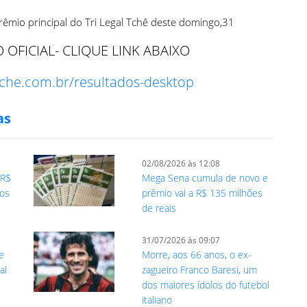
êmio principal do Tri Legal Tchê deste domingo,31
OFICIAL- CLIQUE LINK ABAIXO
ltche.com.br/resultados-desktop
as
02/08/2026 às 12:08
 R$
Mega Sena cumula de novo e
ros
prêmio vai a R$ 135 milhões
de reais
31/07/2026 às 09:07
e
Morre, aos 66 anos, o ex-
al
zagueiro Franco Baresi, um
dos maiores ídolos do futebol
italiano