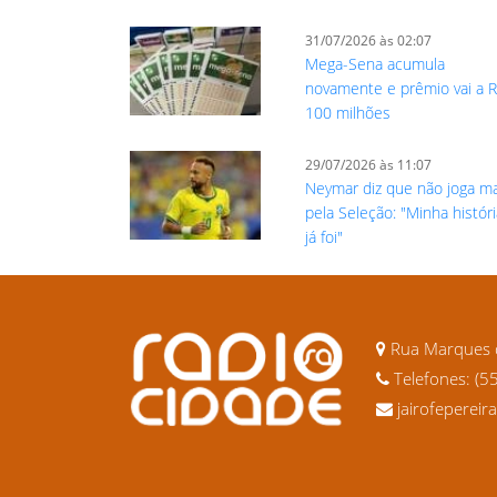
31/07/2026 às 02:07
Mega-Sena acumula
novamente e prêmio vai a 
100 milhões
29/07/2026 às 11:07
Neymar diz que não joga m
pela Seleção: "Minha histór
já foi"
Rua Marques d
Telefones: (5
jairofeperei