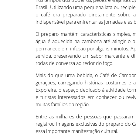
nos tempos dos tropeiros, peões e viajantes 
Brasil. Utilizando uma pequena lata ou reci
o café era preparado diretamente sobre 
indispensável para enfrentar as jornadas e as 
O preparo mantém características simples, ma
água é aquecida na cambona até atingir o po
permanece em infusão por alguns minutos. Ap
servida, preservando um sabor marcante e d
rodas de conversa ao redor do fogo.
Mais do que uma bebida, o Café de Cambona 
gerações, carregando histórias, costumes e 
Expofeira, o espaço dedicado à atividade tor
e turistas interessados em conhecer ou rev
muitas famílias da região.
Entre as milhares de pessoas que passaram 
registrou imagens exclusivas do preparo do C
essa importante manifestação cultural.