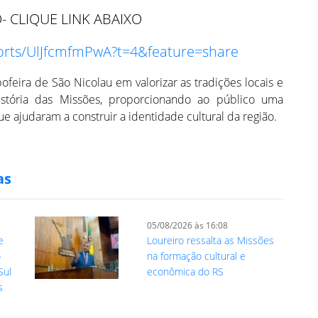
- CLIQUE LINK ABAIXO
orts/UlJfcmfmPwA?t=4&feature=share
feira de São Nicolau em valorizar as tradições locais e
stória das Missões, proporcionando ao público uma
e ajudaram a construir a identidade cultural da região.
as
05/08/2026 às 16:08
e
Loureiro ressalta as Missões
o
na formação cultural e
Sul
econômica do RS
s