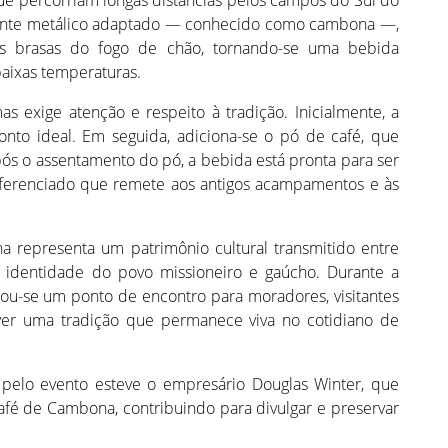
que percorriam longas distâncias pelos campos do Sul do
piente metálico adaptado — conhecido como cambona —,
as brasas do fogo de chão, tornando-se uma bebida
baixas temperaturas.
s exige atenção e respeito à tradição. Inicialmente, a
nto ideal. Em seguida, adiciona-se o pó de café, que
ós o assentamento do pó, a bebida está pronta para ser
iferenciado que remete aos antigos acampamentos e às
representa um patrimônio cultural transmitido entre
a identidade do povo missioneiro e gaúcho. Durante a
nou-se um ponto de encontro para moradores, visitantes
iver uma tradição que permanece viva no cotidiano de
pelo evento esteve o empresário Douglas Winter, que
afé de Cambona, contribuindo para divulgar e preservar