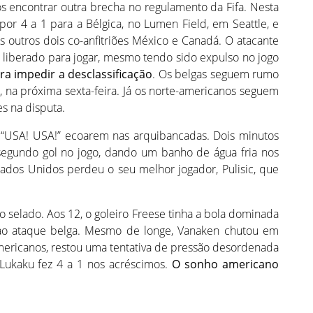
dos encontrar outra brecha no regulamento da Fifa. Nesta
 por 4 a 1 para a Bélgica, no Lumen Field, em Seattle, e
 os outros dois co-anfitriões México e Canadá. O atacante
oi liberado para jogar, mesmo tendo sido expulso no jogo
a impedir a desclassificação
. Os belgas seguem rumo
, na próxima sexta-feira. Já os norte-americanos seguem
es na disputa.
 “USA! USA!” ecoarem nas arquibancadas. Dois minutos
segundo gol no jogo, dando um banho de água fria nos
tados Unidos perdeu o seu melhor jogador, Pulisic, que
do selado. Aos 12, o goleiro Freese tinha a bola dominada
 ao ataque belga. Mesmo de longe, Vanaken chutou em
americanos, restou uma tentativa de pressão desordenada
r, Lukaku fez 4 a 1 nos acréscimos.
O sonho americano