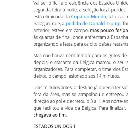
Vai ser difícil a presidência dos Estados Uni
segunda-feira à noite, a seleção local perdeu
está eliminada da
Copa do Mundo
, tal qual
Balogun, que,
a pedido de Donald Trump
, f
anterior, esteve em campo,
mas pouco fez par
às quartas de final, onde enfrentam a Espanha
organizando a festa para os oito países restant
as não houve nem tempo para os gritos de
M
depois, o atacante da Bélgica marcou o seu 
organizadores. Para completar, o time dos Es
deixou o campo lesionado aos 14 minutos.
Dois minutos antes, o destino já parecia ter si
fora da área, mas se atrapalhou e entregou
direção ao gol e decretou o 3 a 1. Aos norte-
que facilitou a vida da Bélgica. Para finaliza
chegava ao fim.
ESTADOS UNIDOS 1