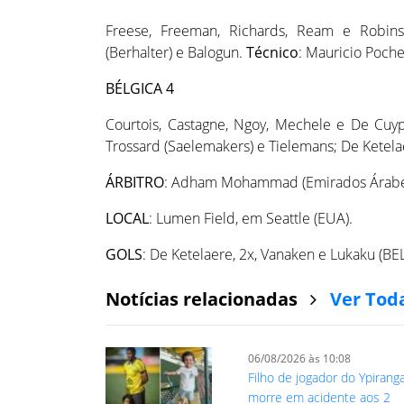
Freese, Freeman, Richards, Ream e Robinso
(Berhalter) e Balogun.
Técnico
: Mauricio Poche
BÉLGICA 4
Courtois, Castagne, Ngoy, Mechele e De Cuype
Trossard (Saelemakers) e Tielemans; De Ketela
ÁRBITRO
: Adham Mohammad (Emirados Árabe
LOCAL
: Lumen Field, em Seattle (EUA).
GOLS
: De Ketelaere, 2x, Vanaken e Lukaku (BEL
Notícias relacionadas
Ver Tod
06/08/2026 às 10:08
Filho de jogador do Ypirang
morre em acidente aos 2