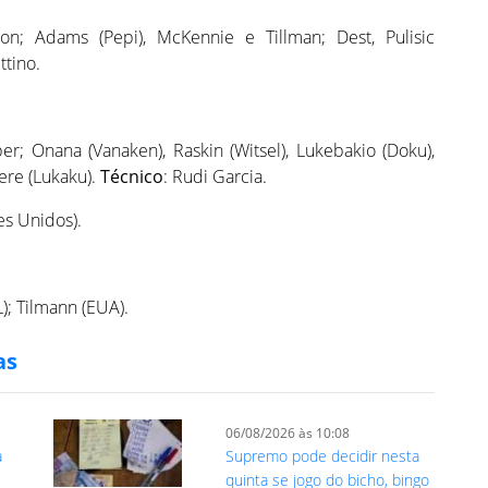
n; Adams (Pepi), McKennie e Tillman; Dest, Pulisic
ttino.
r; Onana (Vanaken), Raskin (Witsel), Lukebakio (Doku),
ere (Lukaku).
Técnico
: Rudi Garcia.
s Unidos).
); Tilmann (EUA).
as
06/08/2026 às 10:08
a
Supremo pode decidir nesta
quinta se jogo do bicho, bingo