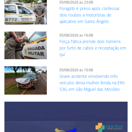
05/08/2026 às 23:08
Foragido é preso após confessar
dois roubos a motoristas de
aplicativo em Santo Ângelo
05/08/2026 às 16:08
Força Tática prende dois homens
por furto de cabos e receptação em
Ijuí
05/08/2026 às 10:08
Grave acidente envolvendo três
veículos deixa mulher ferida na ERS-
536, em São Miguel das Missões