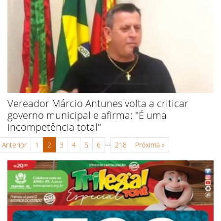
Vereador Márcio Antunes volta a criticar
governo municipal e afirma: "É uma
incompetência total"
...
Anterior
1
2
3
4
5
6
218
Próxima
»