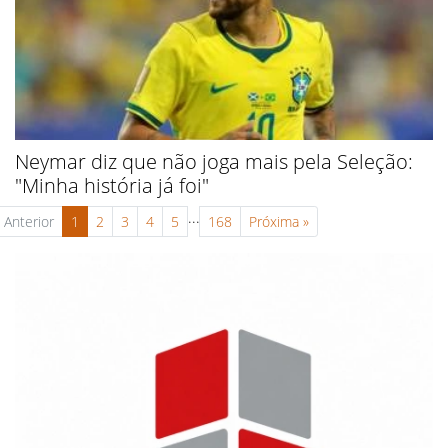
Neymar diz que não joga mais pela Seleção:
"Minha história já foi"
...
Anterior
1
2
3
4
5
168
Próxima
»