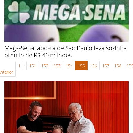
Mega-Sena: aposta de São Paulo leva sozinha
prêmio de R$ 40 milhões
...
1
151
152
153
154
155
156
157
158
15
Anterior