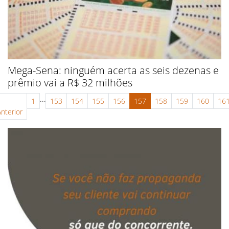
Mega-Sena: ninguém acerta as seis dezenas e
prêmio vai a R$ 32 milhões
...
1
153
154
155
156
157
158
159
160
16
Anterior