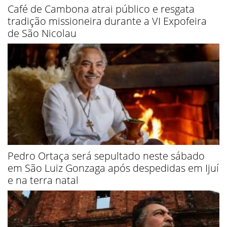
Café de Cambona atrai público e resgata
tradição missioneira durante a VI Expofeira
de São Nicolau
Pedro Ortaça será sepultado neste sábado
em São Luiz Gonzaga após despedidas em Ijuí
e na terra natal