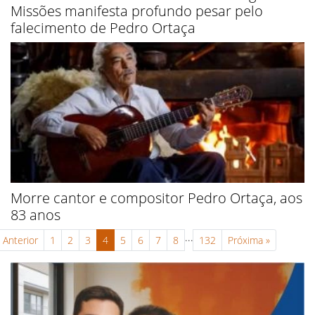
Missões manifesta profundo pesar pelo
falecimento de Pedro Ortaça
Morre cantor e compositor Pedro Ortaça, aos
83 anos
...
Anterior
1
2
3
4
5
6
7
8
132
Próxima
»