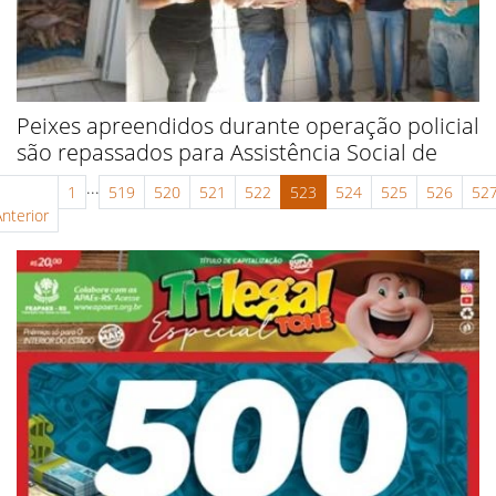
Peixes apreendidos durante operação policial
são repassados para Assistência Social de
...
1
519
520
521
522
523
524
525
526
52
Anterior