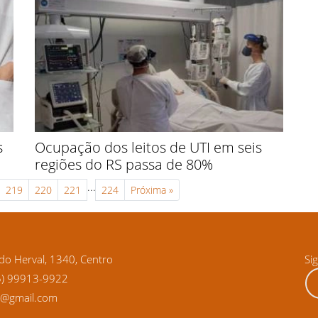
s
Ocupação dos leitos de UTI em seis
regiões do RS passa de 80%
...
219
220
221
224
Próxima
»
o Herval, 1340, Centro
Si
5) 99913-9922
ra@gmail.com