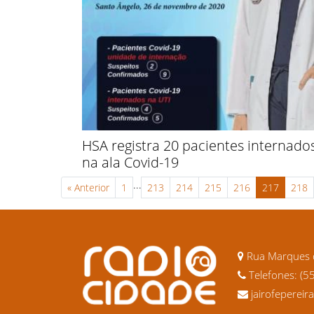
HSA registra 20 pacientes internado
na ala Covid-19
...
«
Anterior
1
213
214
215
216
217
218
Rua Marques d
Telefones: (5
jairofeperei