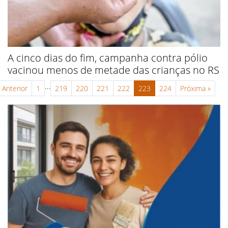
A cinco dias do fim, campanha contra pólio
vacinou menos de metade das crianças no RS
...
Anterior
1
219
220
221
222
223
224
Próxima
»