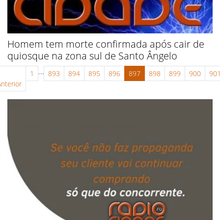
Homem tem morte confirmada após cair de
quiosque na zona sul de Santo Ângelo
...
1
893
894
895
896
897
898
899
900
90
Anterior