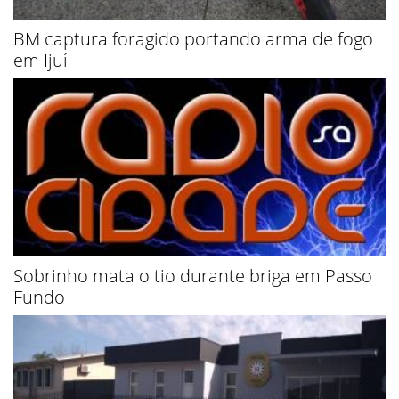
BM captura foragido portando arma de fogo
em Ijuí
Sobrinho mata o tio durante briga em Passo
Fundo