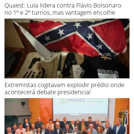
Quaest: Lula lidera contra Flávio Bolsonaro
no 1º e 2º turnos, mas vantagem encolhe
Extremistas cogitavam explodir prédio onde
acontecerá debate presidencial