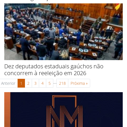
Dez deputados estaduais gaúchos não
concorrem à reeleição em 2026
...
Anterior
1
2
3
4
5
218
Próxima
»